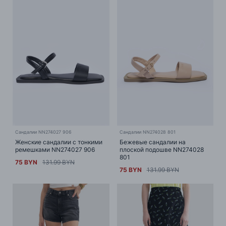
Сандалии NN274027 906
Сандалии NN274028 801
Женские сандалии с тонкими
Бежевые сандалии на
ремешками NN274027 906
плоской подошве NN274028
801
75 BYN
131.99 BYN
75 BYN
131.99 BYN