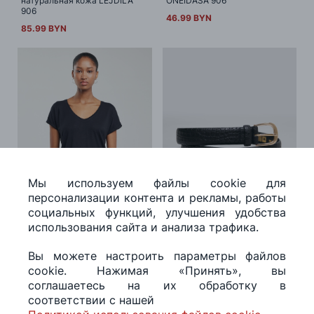
натуральная кожа LEJDILA
ONEIDASA 906
906
46.99 BYN
85.99 BYN
Мы используем файлы cookie для
персонализации контента и рекламы, работы
социальных функций, улучшения удобства
использования сайта и анализа трафика.
Фуфайка VALERIA 906
Ремень поясной 2392 906
Футболка с v-образным
Женский ремень с золотой
Вы можете настроить параметры файлов
вырезом VALERIA 906
пряжкой 2392 906
cookie. Нажимая «Принять», вы
43.99 BYN
76.99 BYN
соглашаетесь на их обработку в
соответствии с нашей
1
из 3
60