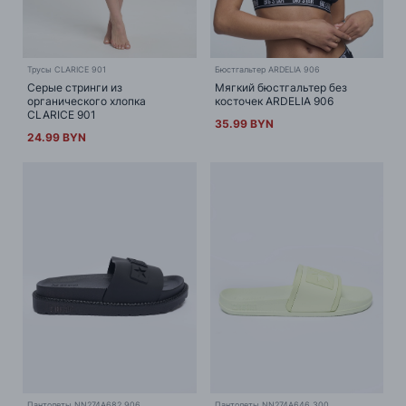
Трусы CLARICE 901
Бюстгальтер ARDELIA 906
Серые стринги из
Мягкий бюстгальтер без
органического хлопка
косточек ARDELIA 906
CLARICE 901
35.99 BYN
24.99 BYN
Пантолеты NN274A682 906
Пантолеты NN274A646 300