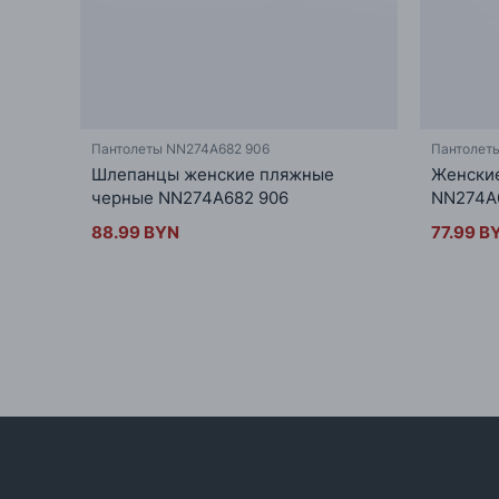
Пантолеты NN274A682 906
Пантолет
Шлепанцы женские пляжные
Женски
черные NN274A682 906
NN274A
88.99 BYN
77.99 B