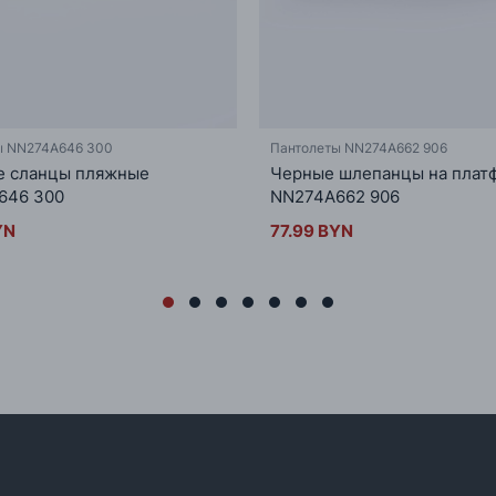
ы NN274A646 300
Пантолеты NN274A662 906
е сланцы пляжные
Черные шлепанцы на плат
646 300
NN274A662 906
YN
77.99 BYN