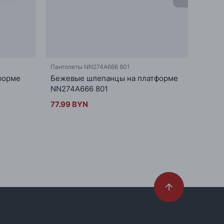
Пантолеты NN274A666 801
Панто
форме
Бежевые шлепанцы на платформе
Шлеп
NN274A666 801
NN27
77.99 BYN
110.9