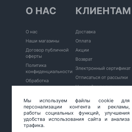
О НАС
КЛИЕНТАМ
О нас
Доставка
Наши магазины
Оплата
Договор публичной
Акции
оферты
Возврат
Политика
Электронный сертификат
конфиденциальности
Отписаться от рассылки
Обработка
Настройка политики
персональных
cookie
данных
Мы используем файлы cookie для
персонализации контента и рекламы,
работы социальных функций, улучшения
удобства использования сайта и анализа
ООО «БИГ СТАР», УНП 490986593
трафика.
Юридический адрес: 220035, Республика Беларусь, г.М
ул.Тимирязева 65Б, оф.1107Б