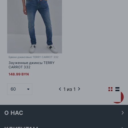
Брюки джинсовые TERRY CARROT 332
Зауженные джинсы TERRY
CARROT 332
148.99 BYN
1
из 1
60
О НАС
О нас