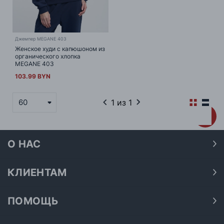
Джемпер MEGANE 403
Женское худи с капюшоном из
органического хлопка
MEGANE 403
103.99 BYN
1
из 1
60
О НАС
О нас
Наши магазины
КЛИЕНТАМ
Доставка
Договор публичной оферты
Оплата
ПОМОЩЬ
Политика конфиденциальности
Как подобрать размер
Акции
Обработка персональных данных