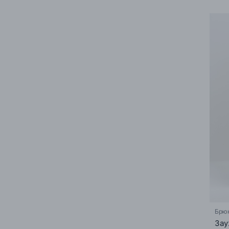
Брю
Зау