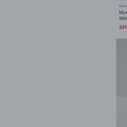
Брю
Муж
994
231