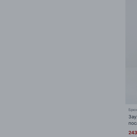
Брюк
Зау
пос
243