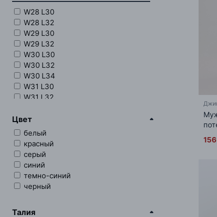
W28 L30
W28 L32
W29 L30
W29 L32
W30 L30
W30 L32
W30 L34
W31 L30
W31 L32
Джи
W31 L34
Муж
W31 L36
Цвет
пот
W32 L30
белый
W32 L32
156
красный
W32 L34
серый
W32 L36
синий
W33 L30
темно-синий
W33 L32
черный
W33 L34
W33 L36
Талия
W34 L30