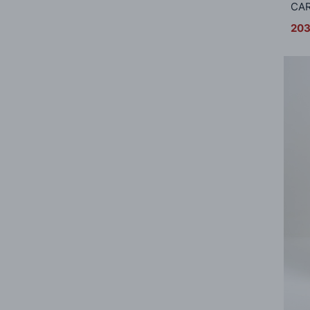
CA
203