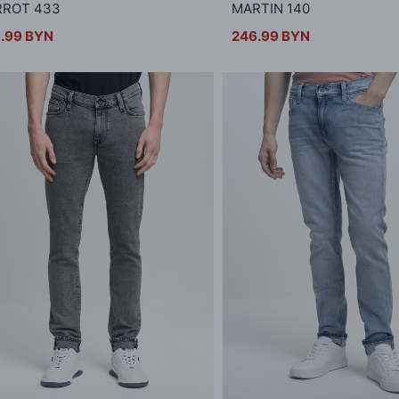
RROT 433
MARTIN 140
.99 BYN
246.99 BYN