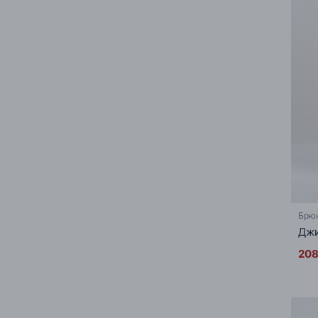
Брю
Джи
208