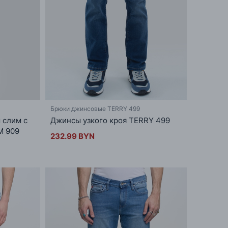
Брюки джинсовые TERRY 499
 слим с
Джинсы узкого кроя TERRY 499
M 909
232.99 BYN