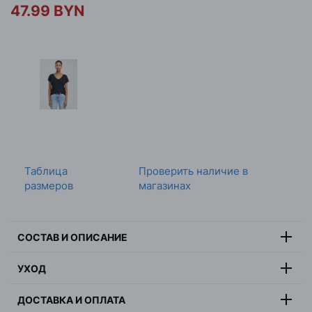
47.99 BYN
Таблица
Проверить наличие в
размеров
магазинах
СОСТАВ И ОПИСАНИЕ
Состав:
95% вискоза, 5% эластан
УХОД
Цвет:
белый
Ручная стирка, не отбеливать, не сушить в барабанной
Страна:
Бангладеш
ДОСТАВКА И ОПЛАТА
сушилке, максимальная температура глажки 110
Пол:
женщина