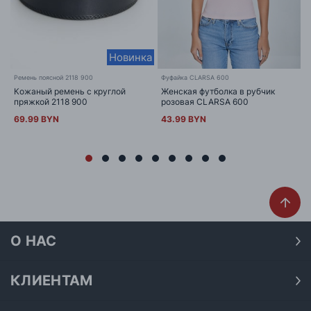
Новинка
Ремень поясной 2118 900
Фуфайка CLARSA 600
Кожаный ремень с круглой
Женская футболка в рубчик
пряжкой 2118 900
розовая CLARSA 600
69.99 BYN
43.99 BYN
О НАС
О нас
Наши магазины
КЛИЕНТАМ
Доставка
Договор публичной оферты