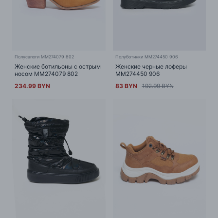
Полусапоги MM274079 802
Полуботинки MM274450 906
Женские ботильоны с острым
Женские черные лоферы
носом MM274079 802
MM274450 906
234.99 BYN
83 BYN
192.99 BYN