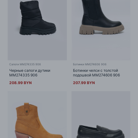
Сапоги MM274335 906
Ботинки MM274606 906
Черные сапоги дутики
Ботинки челси с толстой
MM274335 906
подошвой MM274606 906
208.99 BYN
207.99 BYN