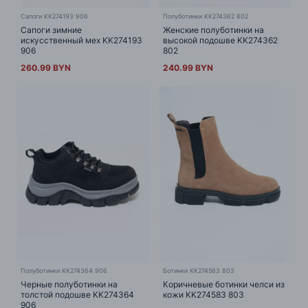
Сапоги KK274193 906
Полуботинки KK274362 802
Сапоги зимние
Женские полуботинки на
искусственный мех KK274193
высокой подошве KK274362
906
802
260.99 BYN
240.99 BYN
Полуботинки KK274364 906
Ботинки KK274583 803
Черные полуботинки на
Коричневые ботинки челси из
толстой подошве KK274364
кожи KK274583 803
906