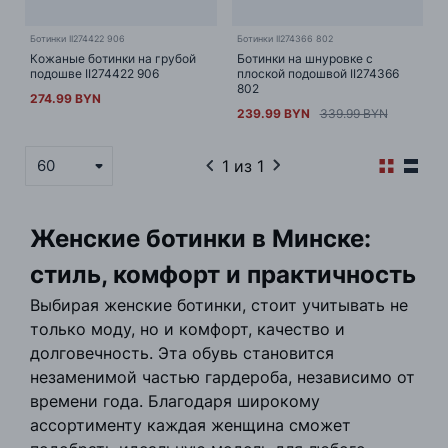
Ботинки II274422 906
Ботинки II274366 802
Кожаные ботинки на грубой
Ботинки на шнуровке с
подошве II274422 906
плоской подошвой II274366
802
274.99 BYN
239.99 BYN
339.99 BYN
1
из 1
60
Женские ботинки в Минске:
стиль, комфорт и практичность
Выбирая женские ботинки, стоит учитывать не
только моду, но и комфорт, качество и
долговечность. Эта обувь становится
незаменимой частью гардероба, независимо от
времени года. Благодаря широкому
ассортименту каждая женщина сможет