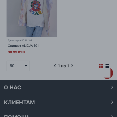
Джемпер ALICJA 101
Свитшот ALICJA 101
38.99 BYN
1
из 1
60
О НАС
О нас
Наши магазины
КЛИЕНТАМ
Доставка
Договор публичной оферты
Оплата