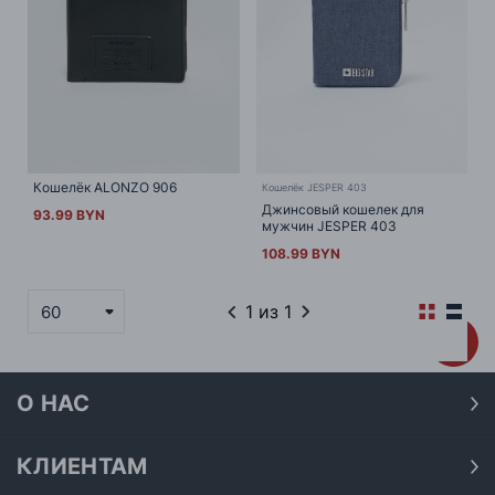
Кошелёк ALONZO 906
Кошелёк JESPER 403
Джинсовый кошелек для
93.99 BYN
мужчин JESPER 403
108.99 BYN
1
из 1
60
О НАС
О нас
Наши магазины
КЛИЕНТАМ
Доставка