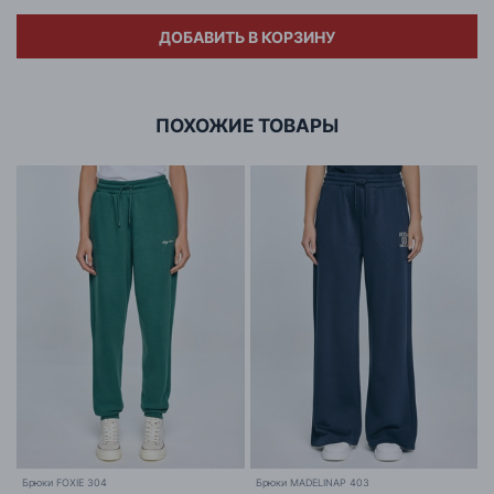
Адрес
Poland, Kalisz, al.Wojska Polskiego
Бесплатная доставка в любой магазин сети при
Импортёр
21/21a
заказе на любую сумму
ДОБАВИТЬ В КОРЗИНУ
Адрес
ООО «БИГ СТАР»
г. Минск, ул.Тимирязева 65Б,оф.1107Б
ПОХОЖИЕ ТОВАРЫ
Брюки FOXIE 304
Брюки MADELINAP 403