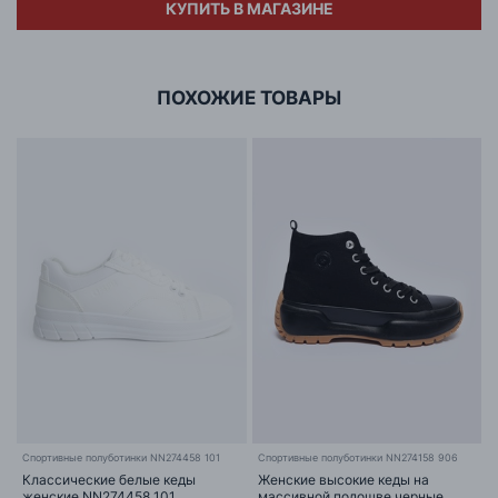
КУПИТЬ В МАГАЗИНЕ
Адрес
ООО «БИГ СТАР»
г. Минск, ул.Тимирязева 65Б,оф.1107Б
ПОХОЖИЕ ТОВАРЫ
Спортивные полуботинки NN274458 101
Cпортивные полуботинки NN274158 906
Классические белые кеды
Женские высокие кеды на
женские NN274458 101
массивной подошве черные