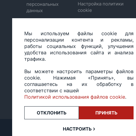
Настройка политики
персональных
cookie
данных
Мы используем файлы cookie для
ООО «БИГ СТАР», УНП 490986593
персонализации контента и рекламы,
Юридический адрес: 220035, Республика Беларусь, г.М
работы социальных функций, улучшения
ул.Тимирязева 65Б, оф.1107Б
удобства использования сайта и анализа
Свидетельство о государственной регистрации: №490
трафика.
14.03.2017.
Регистрация в Торговом реестре: №494648 от 22.10.20
Вы можете настроить параметры файлов
Заказы, оформленные в рабочий день после 18:00, а т
cookie. Нажимая «Принять», вы
или праздники, обрабатываются на следующий рабочий
соглашаетесь на их обработку в
Оценка
★★★★★
на основе
отзывов.
соответствии с нашей
Политикой использования файлов cookie
.
ОТКЛОНИТЬ
ПРИНЯТЬ
НАСТРОИТЬ