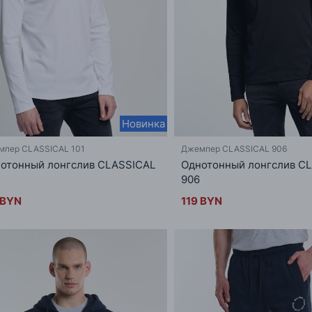
Новинка
мпер CLASSICAL 101
Джемпер CLASSICAL 906
отонный лонгслив CLASSICAL
Однотонный лонгслив C
906
 BYN
119 BYN