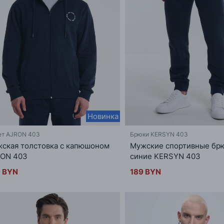
Новинка
ет AJRON 403
Брюки KERSYN 403
ская толстовка с капюшоном
Мужские спортивные бр
ON 403
синие KERSYN 403
 BYN
189 BYN