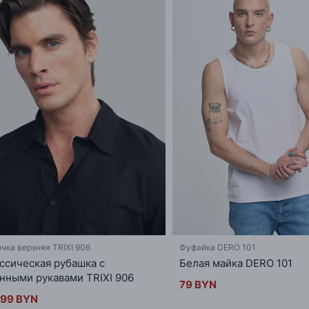
чка верхняя TRIXI 906
Фуфайка DERO 101
ссическая рубашка с
Белая майка DERO 101
нными рукавами TRIXI 906
79 BYN
.99 BYN