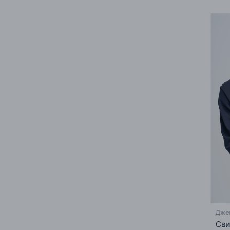
Дже
Сви