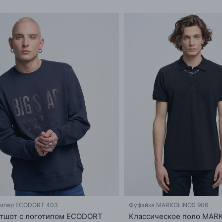
мпер ECODORT 403
Фуфайка MARKOLINOS 906
тшот с логотипом ECODORT
Классическое поло MAR