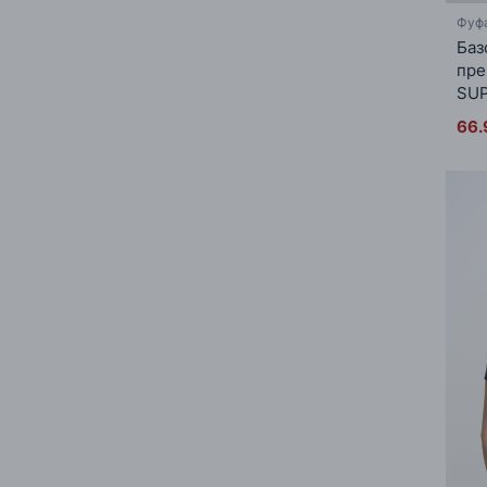
Фуф
Баз
пре
SUP
66.