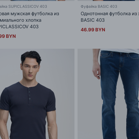
айка SUPICLASSICOV 403
Фуфайка BASIC 403
овая мужская футболка из
Однотонная футболка из 
миального хлопка
BASIC 403
ICLASSICOV 403
46.99 BYN
99 BYN