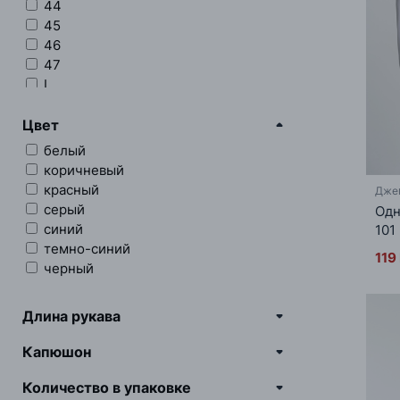
44
45
46
47
L
M
S
Цвет
W28 L30
белый
W28 L32
коричневый
W29 L30
красный
Дже
W29 L32
серый
Одн
W30 L30
синий
101
W30 L32
темно-синий
119
W30 L34
черный
W31 L30
W31 L32
Длина рукава
W31 L34
W31 L36
Капюшон
W32 L30
W32 L32
Количество в упаковке
W32 L34