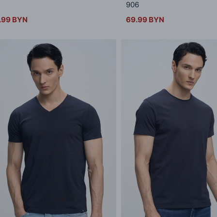
3
906
.99 BYN
69.99 BYN