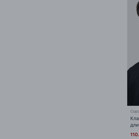
Соро
Кла
дли
110