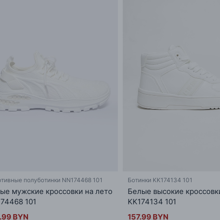
тивные полуботинки NN174468 101
Ботинки KK174134 101
ые мужские кроссовки на лето
Белые высокие кроссовк
74468 101
KK174134 101
.99 BYN
157.99 BYN