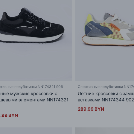
тивные полуботинки NN174321 906
Спортивные полуботинки NN17
ные мужские кроссовки с
Летние кроссовки с зам
шевыми элементами NN174321
вставками NN174344 902
289.99 BYN
.99 BYN