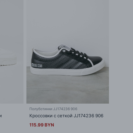
Полуботинки JJ174236 906
и
Кроссовки с сеткой JJ174236 906
115.99 BYN