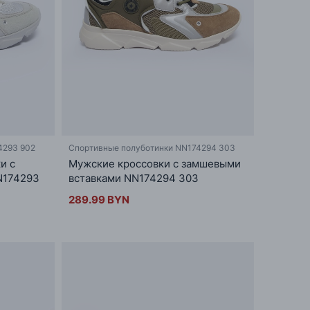
4293 902
Спортивные полуботинки NN174294 303
и с
Мужские кроссовки с замшевыми
N174293
вставками NN174294 303
289.99 BYN