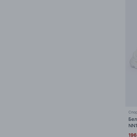
Спор
Бел
NN1
196