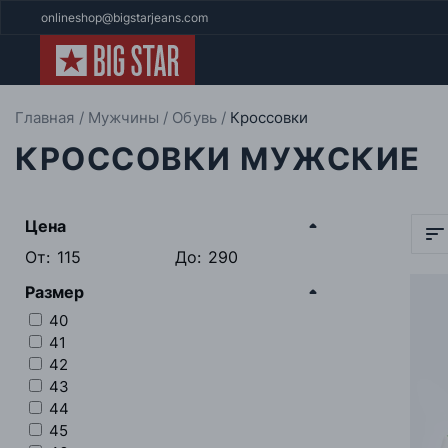
onlineshop@bigstarjeans.com
Главная
Мужчины
Обувь
Кроссовки
КРОССОВКИ МУЖСКИЕ
Цена
От:
До:
Размер
40
41
42
43
44
45