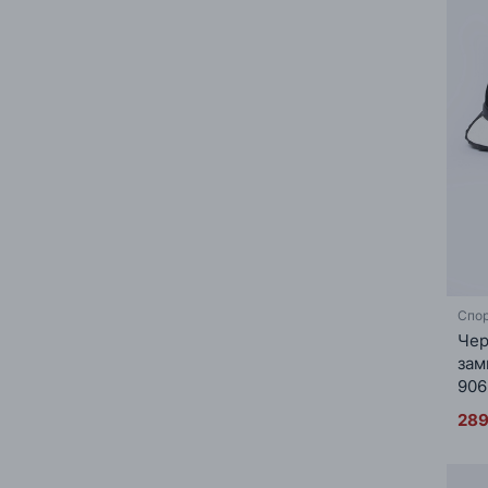
Спор
Чер
зам
906
289