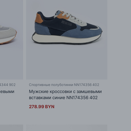
4344 902
Спортивные полуботинки NN174356 402
шевыми
Мужские кроссовки с замшевыми
вставками синие NN174356 402
278.99 BYN