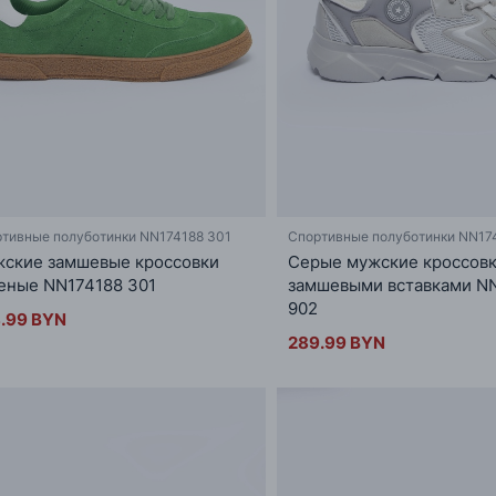
тивные полуботинки NN174188 301
Спортивные полуботинки NN17
ские замшевые кроссовки
Серые мужские кроссовк
еные NN174188 301
замшевыми вставками N
902
.99 BYN
289.99 BYN