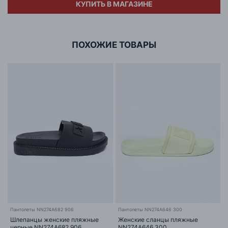
КУПИТЬ В МАГАЗИНЕ
Адрес
ООО «БИГ СТАР»
г. Минск, ул.Тимирязева 65Б,оф.1107Б
ПОХОЖИЕ ТОВАРЫ
Пантолеты NN274A682 906
Пантолеты NN274A646 300
Шлепанцы женские пляжные
Женские сланцы пляжные
черные NN274A682 906
NN274A646 300