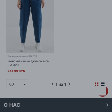
Брюки джинсовые RIA 320
Женские синие джинсы мом
RIA 320
241.99 BYN
1
из 1
60
О НАС
О нас