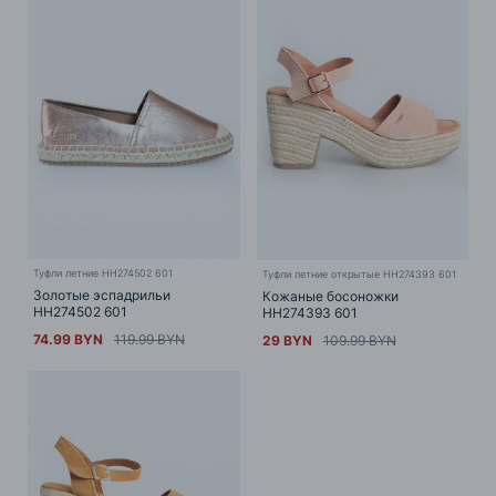
Туфли летние HH274502 601
Туфли летние открытые HH274393 601
Золотые эспадрильи
Кожаные босоножки
HH274502 601
HH274393 601
74.99 BYN
119.99 BYN
29 BYN
109.99 BYN