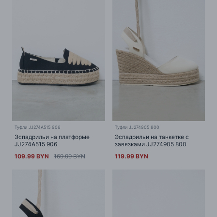
Туфли JJ274A515 906
Туфли JJ274905 800
Эспадрильи на платформе
Эспадрильи на танкетке с
JJ274A515 906
завязками JJ274905 800
109.99 BYN
169.99 BYN
119.99 BYN