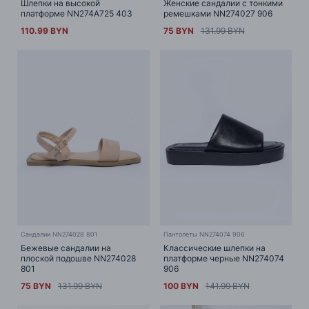
Шлепки на высокой
Женские сандалии с тонкими
платформе NN274A725 403
ремешками NN274027 906
110.99 BYN
75 BYN
131.99 BYN
Сандалии NN274028 801
Пантолеты NN274074 906
Бежевые сандалии на
Классические шлепки на
плоской подошве NN274028
платформе черные NN274074
801
906
75 BYN
131.99 BYN
100 BYN
141.99 BYN