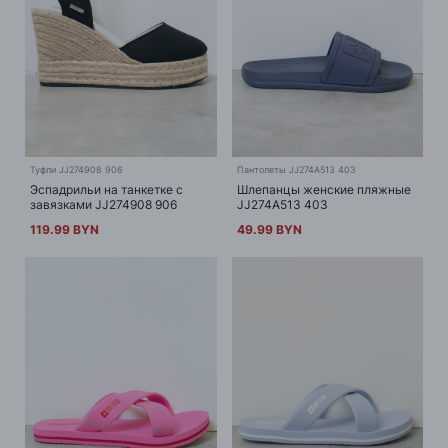
Туфли JJ274908 906
Пантолеты JJ274A513 403
Эспадрильи на танкетке с
Шлепанцы женские пляжные
завязками JJ274908 906
JJ274A513 403
119.99 BYN
49.99 BYN