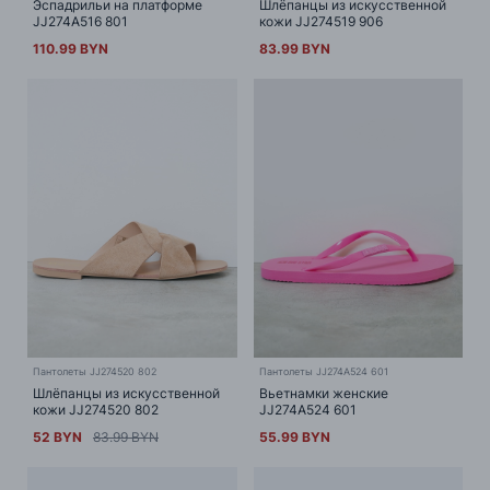
Эспадрильи на платформе
Шлёпанцы из искусственной
JJ274A516 801
кожи JJ274519 906
110.99 BYN
83.99 BYN
Пантолеты JJ274520 802
Пантолеты JJ274A524 601
Шлёпанцы из искусственной
Вьетнамки женские
кожи JJ274520 802
JJ274A524 601
52 BYN
83.99 BYN
55.99 BYN