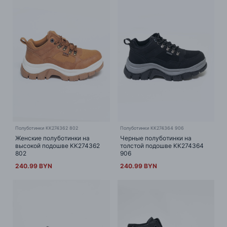
Полуботинки KK274362 802
Полуботинки KK274364 906
Женские полуботинки на
Черные полуботинки на
высокой подошве KK274362
толстой подошве KK274364
802
906
240.99 BYN
240.99 BYN