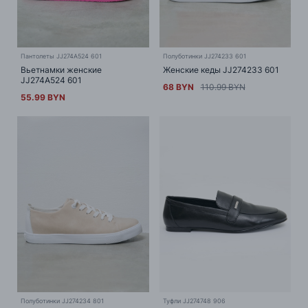
Пантолеты JJ274A524 601
Полуботинки JJ274233 601
Вьетнамки женские
Женские кеды JJ274233 601
JJ274A524 601
68 BYN
110.99 BYN
55.99 BYN
Полуботинки JJ274234 801
Туфли JJ274748 906