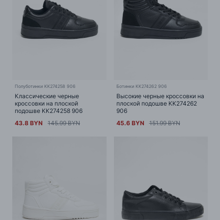
Полуботинки KK274258 906
Ботинки KK274262 906
Классические черные
Высокие черные кроссовки на
кроссовки на плоской
плоской подошве KK274262
подошве KK274258 906
906
43.8 BYN
145.99 BYN
45.6 BYN
151.99 BYN