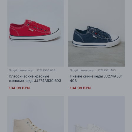
Полуботинки спорт. JJ274A530 603
Полуботинки спорт. JJ274A531 403
Классические красные
Низкие синие кеды JJ274A531
женские кеды JJ274A530 603
403
134.99 BYN
134.99 BYN