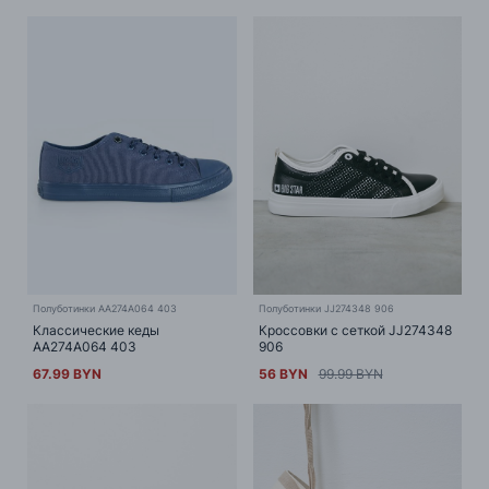
Полуботинки AA274A064 403
Полуботинки JJ274348 906
Классические кеды
Кроссовки с сеткой JJ274348
AA274A064 403
906
67.99 BYN
56 BYN
99.99 BYN