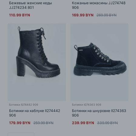
Бежевые женские кеды
Кожаные мокасины JJ274748
JJ274234 801
906
110.99 BYN
169.99 BYN
269.99 BYN
Ботинки II274363 906
Ботинки II274442 906
Ботинки на шнуровке II274363
Ботинки на каблуке II274442
906
906
239.99 BYN
339.99 BYN
179.99 BYN
259.99 BYN