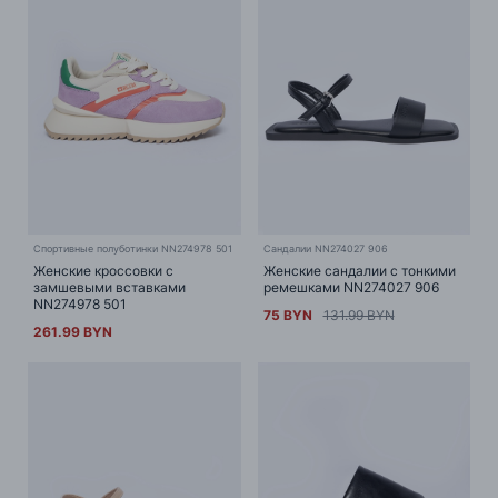
Спортивные полуботинки NN274978 501
Сандалии NN274027 906
Женские кроссовки с
Женские сандалии с тонкими
замшевыми вставками
ремешками NN274027 906
NN274978 501
75 BYN
131.99 BYN
261.99 BYN