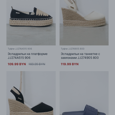
Туфли JJ274A515 906
Туфли JJ274905 800
Эспадрильи на платформе
Эспадрильи на танкетке с
JJ274A515 906
завязками JJ274905 800
109.99 BYN
169.99 BYN
119.99 BYN