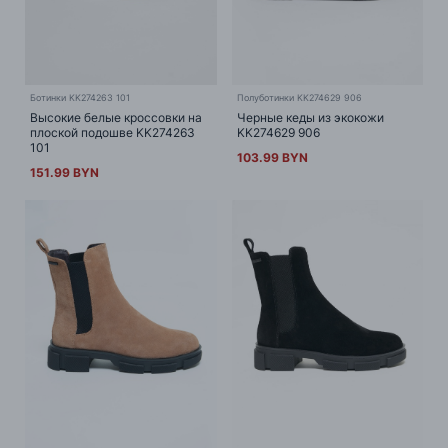
Ботинки KK274263 101
Полуботинки KK274629 906
Высокие белые кроссовки на
Черные кеды из экокожи
плоской подошве KK274263
KK274629 906
101
103.99 BYN
151.99 BYN