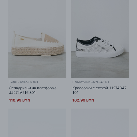
Туфли JJ274A516 801
Полуботинки JJ274347 101
Эспадрильи на платформе
Кроссовки с сеткой JJ274347
JJ274A516 801
101
110.99 BYN
102.99 BYN