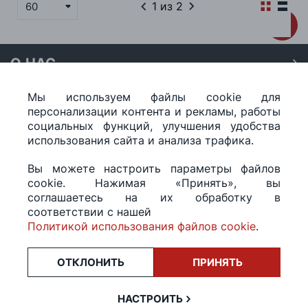
1
из 2
60
О НАС
О нас
Мы используем файлы cookie для
Наши магазины
КЛИЕНТАМ
персонализации контента и рекламы, работы
Доставка
Договор публичной оферты
социальных функций, улучшения удобства
использования сайта и анализа трафика.
Оплата
ПОМОЩЬ
Политика конфиденциальности
Как подобрать размер
Акции
Обработка персональных данных
Вы можете настроить параметры файлов
Как получить скидку на покупку
ПОДПИШИСЬ НА РАССЫЛКУ
cookie. Нажимая «Принять», вы
Возврат
соглашаетесь на их обработку в
Подпишитесь на нашу рассылку и узнавайте первыми о
Как купить сертификат
Электронный сертификат
соответствии с нашей
последних акциях.
Как выбрать джинсы
Отписаться от рассылки
Политикой использования файлов cookie
.
Настройка политики cookie
Лицо, уполномоченное продавцом рассматривать обращения
покупателей о нарушении их прав, предусмотренных
ОТКЛОНИТЬ
ПРИНЯТЬ
законодательством о защите прав потребителей - Назаренко
ПОДПИСАТЬСЯ
Алексей Юрьевич
+375(29)386-89-96
НАСТРОИТЬ
Отдел администрации центрального района г Минска по