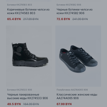
Ботинки KK274583 803
Ботинки KK274582 906
Коричневые ботинки челси из
Черные ботинки челси из
кожи KK274583 803
кожи KK274582 906
65.4 BYN
217.99 BYN
72.6 BYN
241.99 BYN
Ботинки KK274533 906
Полуботинки AA274A065 906
Черные лакированные
Классические женские кеды
высокие кеды KK274533 906
AA274A065 906
49.5 BYN
164.99 BYN
67.99 BYN