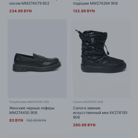
носом MM274079 802
подошве MM274264 906
234.99 BYN
133.99 BYN
Полуботинки MM274450 906
Сапоги KK274193 906
Женские черные лоферы
Сапоги зимние
MM274450 906
искусственный мех KK274193
906
83 BYN
192.99 BYN
260.99 BYN