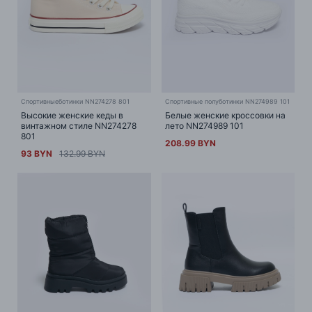
Спортивныеботинки NN274278 801
Спортивные полуботинки NN274989 101
Высокие женские кеды в
Белые женские кроссовки на
винтажном стиле NN274278
лето NN274989 101
801
208.99 BYN
93 BYN
132.99 BYN