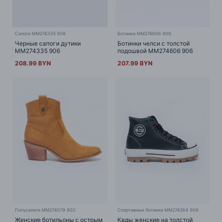
Сапоги MM274335 906
Ботинки MM274606 906
Черные сапоги дутики
Ботинки челси с толстой
MM274335 906
подошвой MM274606 906
208.99 BYN
207.99 BYN
Полусапоги MM274079 802
Cпортивные ботинки MM274264 906
Женские ботильоны с острым
Кеды женские на толстой