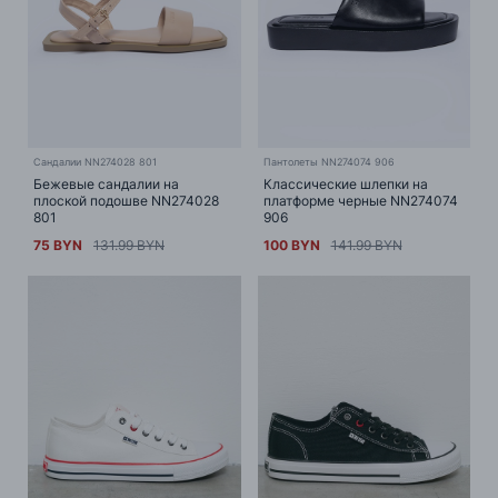
Сандалии NN274028 801
Пантолеты NN274074 906
Бежевые сандалии на
Классические шлепки на
плоской подошве NN274028
платформе черные NN274074
801
906
75 BYN
131.99 BYN
100 BYN
141.99 BYN