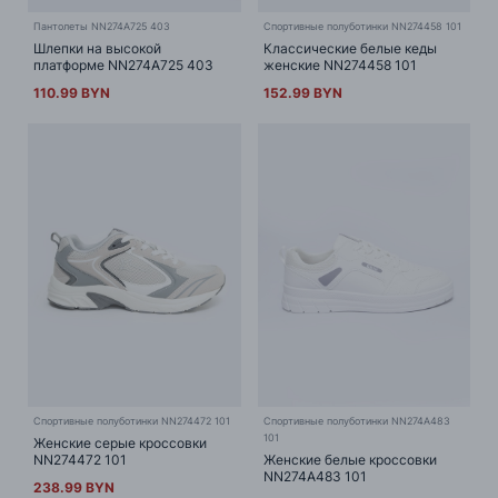
Пантолеты NN274A725 403
Спортивные полуботинки NN274458 101
Шлепки на высокой
Классические белые кеды
платформе NN274A725 403
женские NN274458 101
110.99 BYN
152.99 BYN
Cпортивные полуботинки NN274472 101
Спортивные полуботинки NN274A483
101
Женские серые кроссовки
NN274472 101
Женские белые кроссовки
NN274A483 101
238.99 BYN