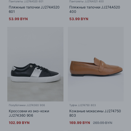
Пантолеты JJ274A520 601
Пантолеты JJ274A521 400
Пляжные тапочки JJ274A520
Пляжные тапочки JJ274A520
601
400
53.99 BYN
53.99 BYN
Полуботинки JJ274360 906
Туфли JJ274750 803
Кроссовки из эко-кожи
Кожаные мокасины JJ274750
JJ274360 906
803
102.99 BYN
169.99 BYN
269.99 BYN