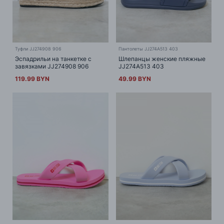
Туфли JJ274908 906
Пантолеты JJ274A513 403
Эспадрильи на танкетке с
Шлепанцы женские пляжные
завязками JJ274908 906
JJ274A513 403
119.99 BYN
49.99 BYN