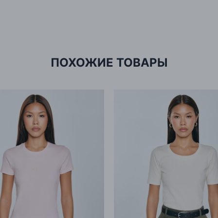
Имп
рет
Адр
при
Кор
ром
её у
впиш
ПОХОЖИЕ ТОВАРЫ
с к
что
комп