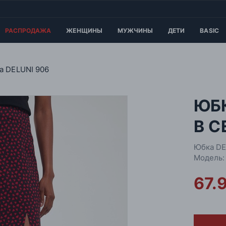
РАСПРОДАЖА
ЖЕНЩИНЫ
МУЖЧИНЫ
ДЕТИ
BASIC
а DELUNI 906
ЮБ
В С
Юбка DE
Модель:
67.