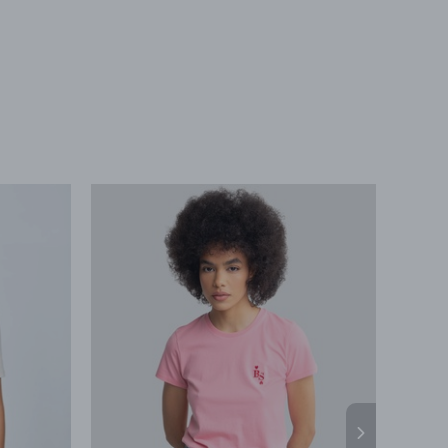
Бесплатная доставка в любой магазин сети
ортёр
21/21a
ро-стиля. Юбка миди с небольшим разрезом
при заказе на любую сумму
ес
ООО «БИГ СТАР»
влекает внимание и подчеркивает ноги.
г. Минск, ул.Тимирязева
сетная отделка на талии добавляет
65Б,оф.1107Б
античности, а скрытая молния сбоку делает
добной в носке. Юбка от BIG STAR идеально
ется в ретро-образы: достаточно сочетать её
осухой, лоферами и носочками с оборками,
бы создать стильный, привлекающий взгляды
лект.