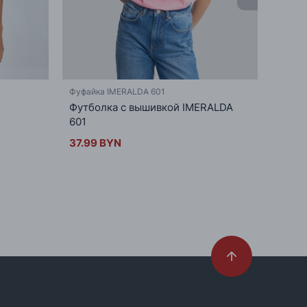
Фуфайка IMERALDA 601
Фуфай
Футболка с вышивкой IMERALDA
37.9
601
37.99 BYN