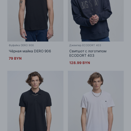
Фуфайка DERO 906
Джемпер ECODORT 403
Чёрная майка DERO 906
Свитшот с логотипом
ECODORT 403
79 BYN
128.99 BYN