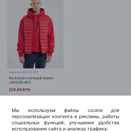
Жилетка JAXOON 603
Мужской стеганый жилет
JAXOON 603
259.99 BYN
1
из 1
60
Мы используем файлы cookie для
персонализации контента и рекламы, работы
социальных функций, улучшения удобства
использования сайта и анализа трафика.
О НАС