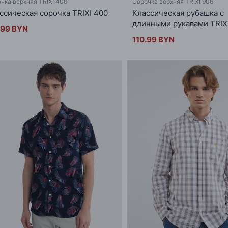
чка верхняя TRIXI 400
Сорочка верхняя TRIXI 906
ссическая сорочка TRIXI 400
Классическая рубашка с
длинными рукавами TRIX
.99 BYN
110.99 BYN