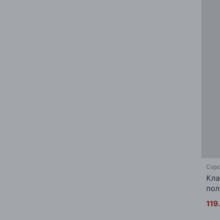
фиолетовый
черный
светло-оранжевый
Соро
Кла
пол
119