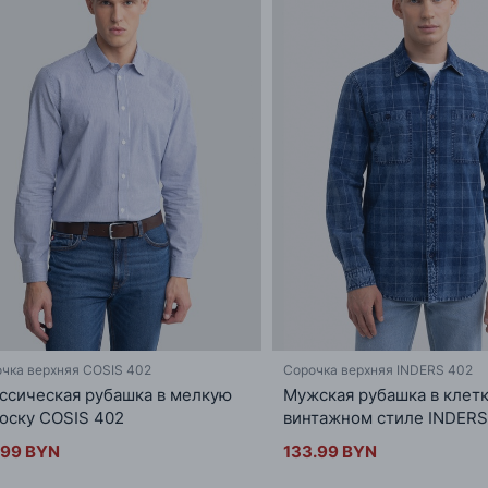
чка верхняя COSIS 402
Сорочка верхняя INDERS 402
ссическая рубашка в мелкую
Мужская рубашка в клетк
оску COSIS 402
винтажном стиле INDERS
.99 BYN
133.99 BYN