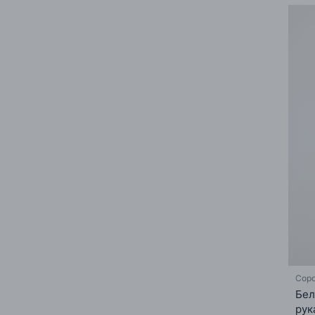
Соро
Бел
рук