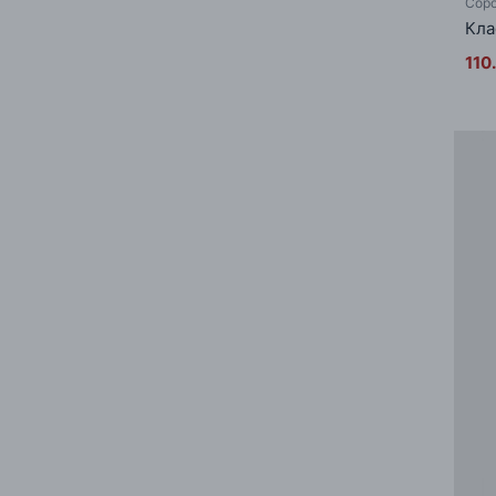
Соро
Кла
110