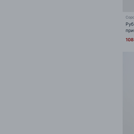
Соро
Руб
при
108