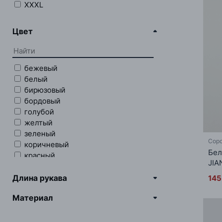
XXXL
Цвет
бежевый
белый
бирюзовый
бордовый
голубой
желтый
зеленый
Соро
коричневый
Бел
красный
JIA
мультиколор
оранжевый
Длина рукава
145
розовый
Материал
серый
синий
темно-синий