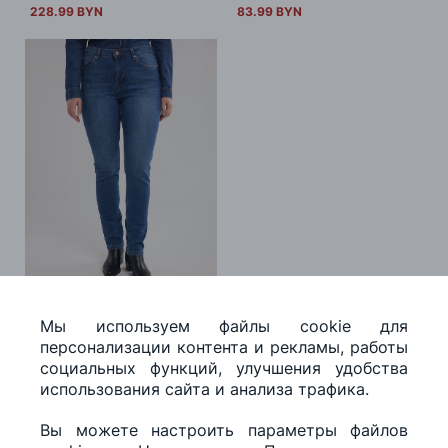
228.99 BYN
83.99 BYN
Брюки джинсовые KATRINA HIGH WAIST
470
Мы используем файлы cookie для
Джинсы слим с высокой
персонализации контента и рекламы, работы
посадкой KATRINA HIGH
социальных функций, улучшения удобства
WAIST 470
использования сайта и анализа трафика.
179.99 BYN
Вы можете настроить параметры файлов