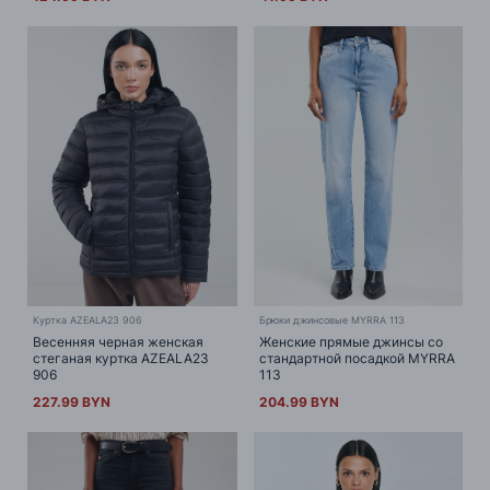
Куртка AZEALA23 906
Брюки джинсовые MYRRA 113
Весенняя черная женская
Женские прямые джинсы со
стеганая куртка AZEALA23
стандартной посадкой MYRRA
906
113
227.99 BYN
204.99 BYN