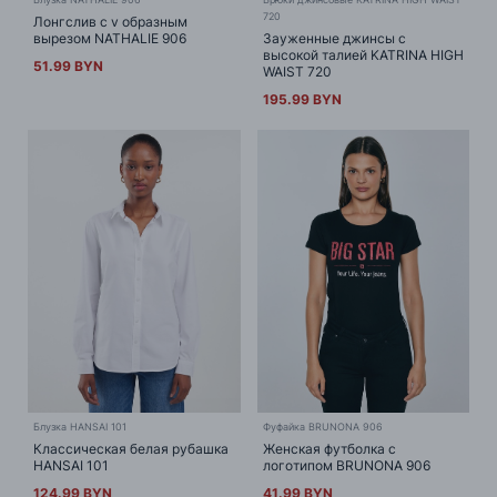
720
Лонгслив с v образным
вырезом NATHALIE 906
Зауженные джинсы с
высокой талией KATRINA HIGH
51.99 BYN
WAIST 720
195.99 BYN
Блузка HANSAI 101
Фуфайка BRUNONA 906
Классическая белая рубашка
Женская футболка с
HANSAI 101
логотипом BRUNONA 906
124.99 BYN
41.99 BYN