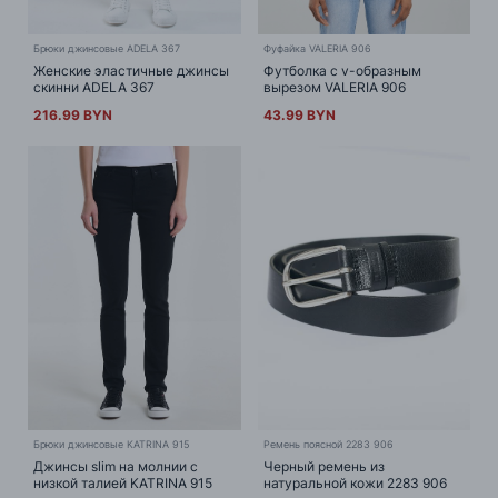
Брюки джинсовые ADELA 367
Фуфайка VALERIA 906
Женские эластичные джинсы
Футболка с v-образным
скинни ADELA 367
вырезом VALERIA 906
216.99 BYN
43.99 BYN
Брюки джинсовые KATRINA 915
Ремень поясной 2283 906
Джинсы slim на молнии с
Черный ремень из
низкой талией KATRINA 915
натуральной кожи 2283 906