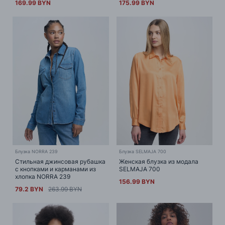
169.99 BYN
175.99 BYN
Блузка NORRA 239
Блузка SELMAJA 700
Стильная джинсовая рубашка
Женская блузка из модала
с кнопками и карманами из
SELMAJA 700
хлопка NORRA 239
156.99 BYN
79.2 BYN
263.99 BYN