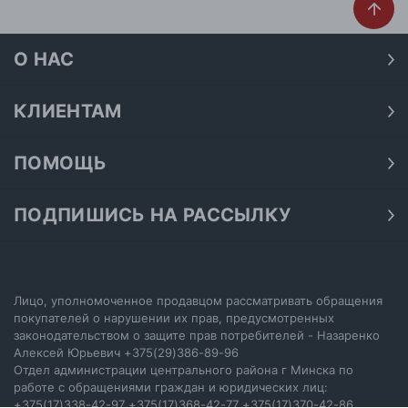
О НАС
О нас
Наши магазины
КЛИЕНТАМ
Доставка
Договор публичной оферты
Оплата
ПОМОЩЬ
Политика конфиденциальности
Как подобрать размер
Акции
Обработка персональных данных
Как получить скидку на покупку
ПОДПИШИСЬ НА РАССЫЛКУ
Возврат
Подпишитесь на нашу рассылку и узнавайте первыми о
Как купить сертификат
Электронный сертификат
последних акциях.
Как выбрать джинсы
Отписаться от рассылки
Настройка политики cookie
Лицо, уполномоченное продавцом рассматривать обращения
покупателей о нарушении их прав, предусмотренных
законодательством о защите прав потребителей - Назаренко
ПОДПИСАТЬСЯ
Алексей Юрьевич
+375(29)386-89-96
Отдел администрации центрального района г Минска по
работе с обращениями граждан и юридических лиц:
+375(17)338-42-97 +375(17)368-42-77 +375(17)370-42-86