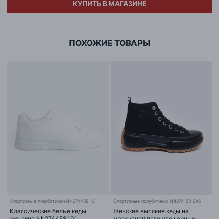
КУПИТЬ В МАГАЗИНЕ
Адрес
ООО «БИГ СТАР»
г. Минск, ул.Тимирязева 65Б,оф.1107Б
ПОХОЖИЕ ТОВАРЫ
Спортивные полуботинки NN274458 101
Cпортивные полуботинки NN274158 906
Классические белые кеды
Женские высокие кеды на
женские NN274458 101
массивной подошве черные