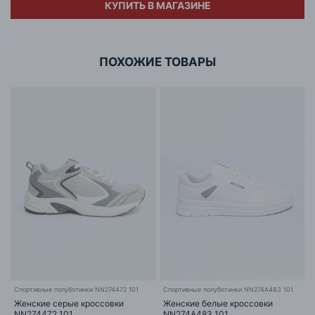
КУПИТЬ В МАГАЗИНЕ
Адрес
ООО «БИГ СТАР»
г. Минск, ул.Тимирязева 65Б,оф.1107Б
ПОХОЖИЕ ТОВАРЫ
Cпортивные полуботинки NN274472 101
Спортивные полуботинки NN274A483 101
Женские серые кроссовки
Женские белые кроссовки
NN274472 101
NN274A483 101