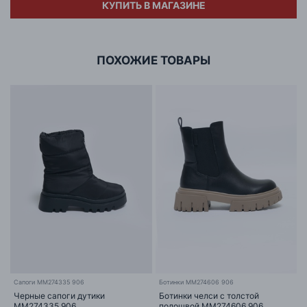
КУПИТЬ В МАГАЗИНЕ
Адрес
ООО «БИГ СТАР»
г. Минск, ул.Тимирязева 65Б,оф.1107Б
ПОХОЖИЕ ТОВАРЫ
Сапоги MM274335 906
Ботинки MM274606 906
Черные сапоги дутики
Ботинки челси с толстой
MM274335 906
подошвой MM274606 906