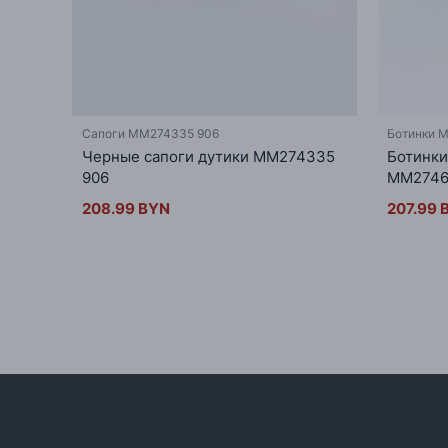
Сапоги MM274335 906
Ботинки 
Черные сапоги дутики MM274335
Ботинки
906
MM2746
208.99 BYN
207.99 