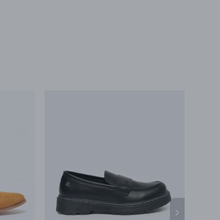
Бесплатная доставка в любой магазин сети
ортёр
21/21a
при заказе на любую сумму
ес
ООО «БИГ СТАР»
г. Минск, ул.Тимирязева
65Б,оф.1107Б