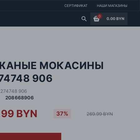
СЕРТИФИКАТ
НАШИ МАГАЗИНЫ
0
0.00 BYN
ЖАНЫЕ МОКАСИНЫ
74748 906
J274748 906
208668906
.99 BYN
37%
269.99 BYN