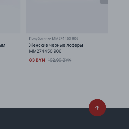
Полуботинки MM274450 906
Сапоги
рым
Женские черные лоферы
Сапог
MM274450 906
KK27
83 BYN
192.99 BYN
260.