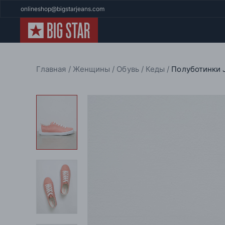
onlineshop@bigstarjeans.com
Главная
Женщины
Обувь
Кеды
Полуботинки 