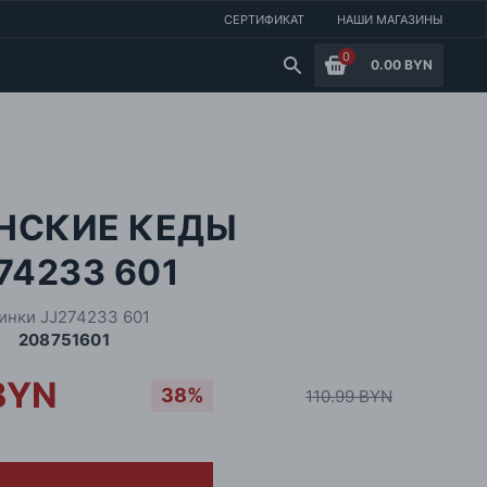
СЕРТИФИКАТ
НАШИ МАГАЗИНЫ
0
0.00 BYN
НСКИЕ КЕДЫ
74233 601
инки JJ274233 601
208751601
BYN
38%
110.99 BYN