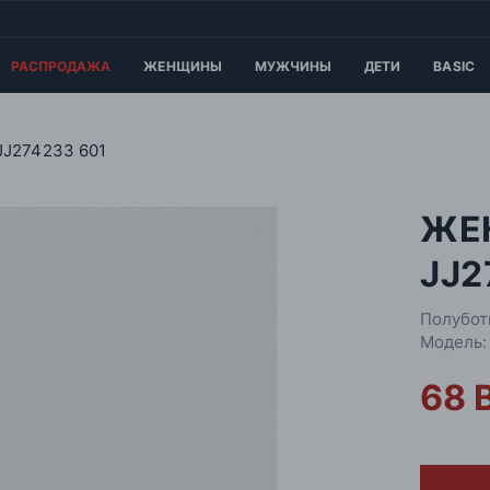
РАСПРОДАЖА
ЖЕНЩИНЫ
МУЖЧИНЫ
ДЕТИ
BASIC
JJ274233 601
ЖЕ
JJ2
Полубот
Модель:
68 