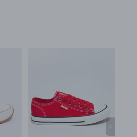
Бесплатная доставка в любой магазин сети
ортёр
21/21a
при заказе на любую сумму
ес
ООО «БИГ СТАР»
г. Минск, ул.Тимирязева
65Б,оф.1107Б