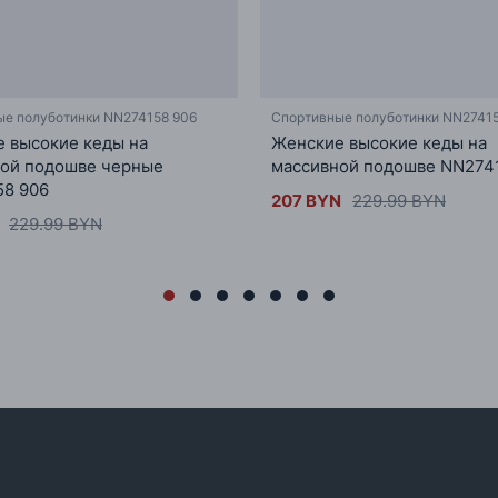
ые полуботинки NN274158 906
Спортивные полуботинки NN27415
 высокие кеды на
Женские высокие кеды на
ой подошве черные
массивной подошве NN2741
58 906
207 BYN
229.99 BYN
229.99 BYN