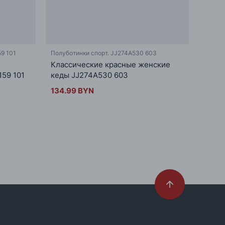
9 101
Полуботинки спорт. JJ274A530 603
Полубо
Классические красные женские
Низки
59 101
кеды JJ274A530 603
134.
134.99 BYN