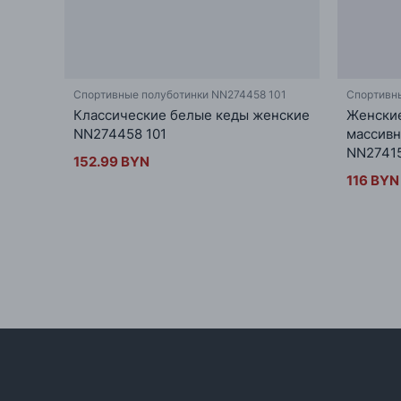
Спортивные полуботинки NN274458 101
Cпортивн
Классические белые кеды женские
Женские
NN274458 101
массивн
NN2741
152.99 BYN
116 BYN