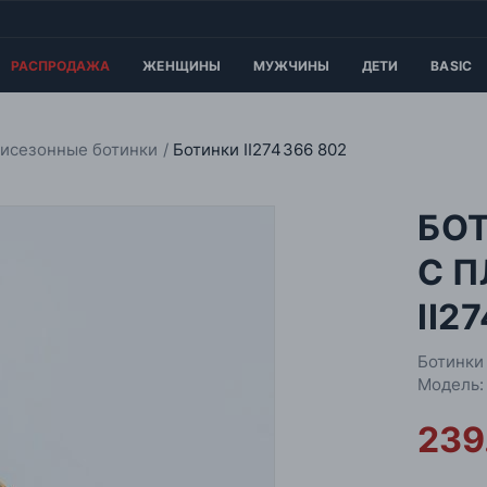
РАСПРОДАЖА
ЖЕНЩИНЫ
МУЖЧИНЫ
ДЕТИ
BASIC
исезонные ботинки
Ботинки II274366 802
БО
С 
II2
Ботинки 
Модель:
239