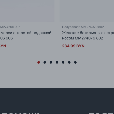
MM274606 906
Полусапоги MM274079 802
 челси с толстой подошвой
Женские ботильоны с ост
06 906
носом MM274079 802
BYN
234.99 BYN