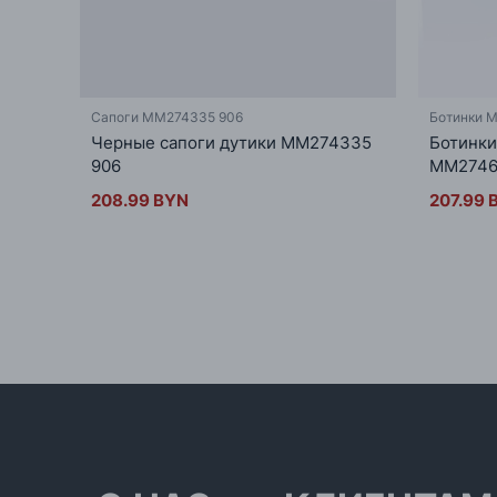
Сапоги MM274335 906
Ботинки 
Черные сапоги дутики MM274335
Ботинки
906
MM2746
208.99 BYN
207.99 