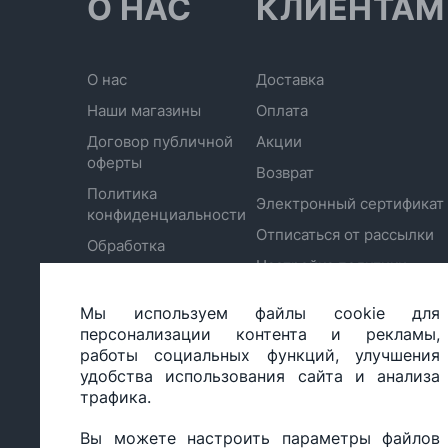
О НАС
КЛИЕНТАМ
О нас
Доставка
Наши магазины
Оплата
Договор публичной
Акции
оферты
Возврат
Политика
Электронный сертификат
конфиденциальности
Отписаться от рассылки
Обработка
Настройка политики
персональных
cookie
данных
Мы используем файлы cookie для
персонализации контента и рекламы,
работы социальных функций, улучшения
удобства использования сайта и анализа
ООО «БИГ СТАР», УНП 490986593
трафика.
Юридический адрес: 220035, Республика Беларусь, г.М
ул.Тимирязева 65Б, оф.1107Б
Вы можете настроить параметры файлов
Свидетельство о государственной регистрации: №490