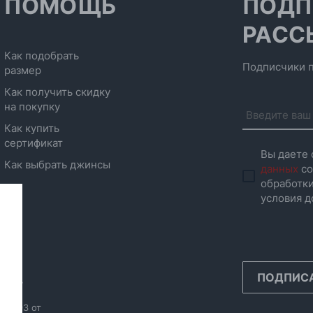
ПОМОЩЬ
ПОДП
РАСС
Как подобрать
Подписчики п
размер
Как получить скидку
на покупку
Как купить
сертификат
Вы даете 
Как выбрать джинсы
данных
со
обработки
условия д
ПОДПИС
инск,
986593 от