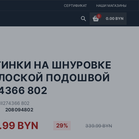
СЕРТИФИКАТ
НАШИ МАГАЗИНЫ
0
0.00 BYN
ТИНКИ НА ШНУРОВКЕ
ПЛОСКОЙ ПОДОШВОЙ
74366 802
II274366 802
208094802
.99 BYN
29%
339.99 BYN