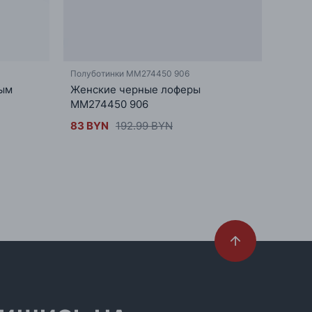
Полуботинки MM274450 906
Сапоги
рым
Женские черные лоферы
Сапог
MM274450 906
KK27
83 BYN
192.99 BYN
260.