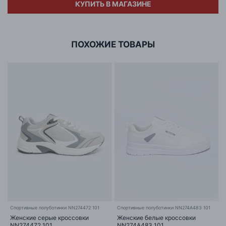
КУПИТЬ В МАГАЗИНЕ
Адрес
ООО «БИГ СТАР»
г. Минск, ул.Тимирязева 65Б,оф.1107Б
ПОХОЖИЕ ТОВАРЫ
Cпортивные полуботинки NN274472 101
Спортивные полуботинки NN274A483 101
Женские серые кроссовки
Женские белые кроссовки
NN274472 101
NN274A483 101