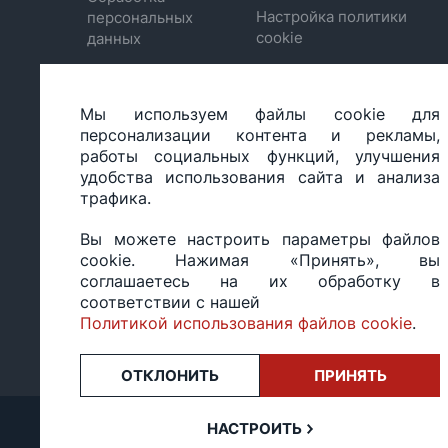
Настройка политики
персональных
cookie
данных
Мы используем файлы cookie для
ООО «БИГ СТАР», УНП 490986593
персонализации контента и рекламы,
Юридический адрес: 220035, Республика Беларусь, г.М
работы социальных функций, улучшения
ул.Тимирязева 65Б, оф.1107Б
удобства использования сайта и анализа
Свидетельство о государственной регистрации: №490
трафика.
14.03.2017.
Регистрация в Торговом реестре: №494648 от 22.10.20
Вы можете настроить параметры файлов
Заказы, оформленные в рабочий день после 18:00, а т
cookie. Нажимая «Принять», вы
или праздники, обрабатываются на следующий рабочий
соглашаетесь на их обработку в
Оценка 4,4
★★★★★
на основе
13 отзывов.
соответствии с нашей
Политикой использования файлов cookie
.
ОТКЛОНИТЬ
ПРИНЯТЬ
НАСТРОИТЬ