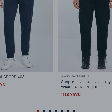
Брюки JAGMURP 906
WLADORP 403
Спортивные штаны из стру
BYN
ткани JAGMURP 906
111.99 BYN