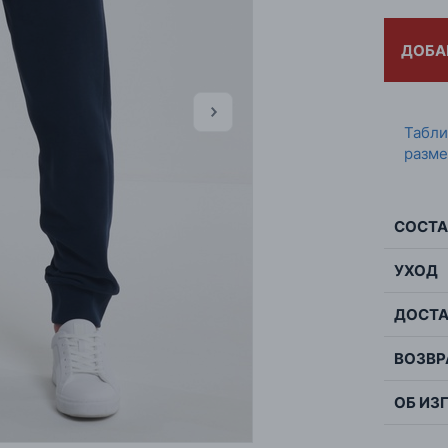
ДОБА
Табл
разме
СОСТА
УХОД
Сос
ДОСТА
Мак
Цве
дели
Стр
ВОЗВР
бар
Пол
глаж
ОБ ИЗ
Зас
ВАЖН
Това
мож
Кро
пок