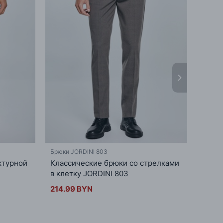
Брюки JORDINI 803
Брюки 
ктурной
Классические брюки со стрелками
Мужск
в клетку JORDINI 803
накла
214.99 BYN
179.