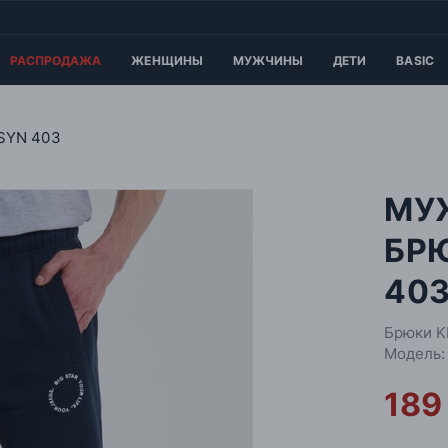
РАСПРОДАЖА
ЖЕНЩИНЫ
МУЖЧИНЫ
ДЕТИ
BASIC
SYN 403
МУ
БР
40
Брюки K
Модель:
189