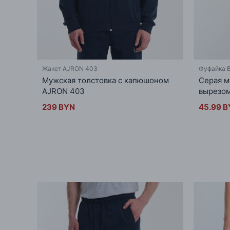
Жакет AJRON 403
Фуфайка B
Мужская толстовка с капюшоном
Серая м
AJRON 403
вырезом
239 BYN
45.99 