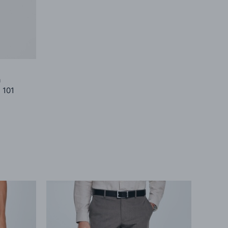
а
 101