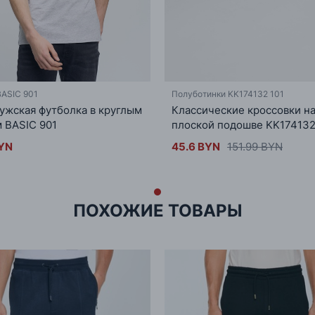
ASIC 901
Полуботинки KK174132 101
ужская футболка в круглым
Классические кроссовки н
 BASIC 901
плоской подошве KK174132
BYN
45.6 BYN
151.99 BYN
ПОХОЖИЕ ТОВАРЫ