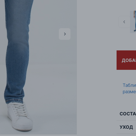
ДОБА
Табл
разме
СОСТА
УХОД
Сос