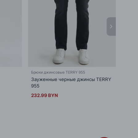
Брюки джинсовые TERRY 955
Брюки
Зауженные черные джинсы TERRY
Зауж
955
CARR
232.99 BYN
232.