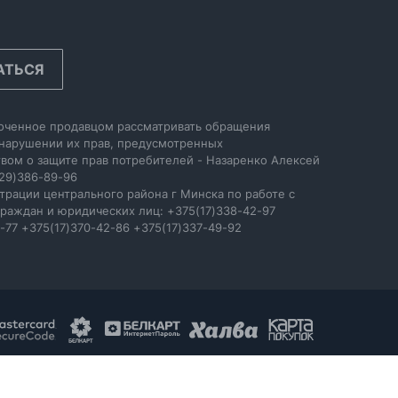
АТЬСЯ
оченное продавцом рассматривать обращения
 нарушении их прав, предусмотренных
вом о защите прав потребителей - Назаренко Алексей
29)386-89-96
трации центрального района г Минска по работе с
раждан и юридических лиц: +375(17)338-42-97
-77 +375(17)370-42-86 +375(17)337-49-92
Разработка сайта
restfront.by