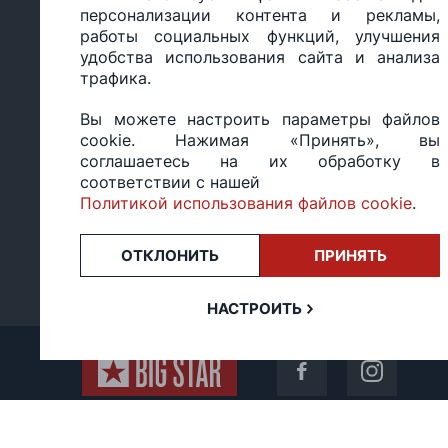
персонализации контента и рекламы,
работы социальных функций, улучшения
удобства использования сайта и анализа
ООО «БИГ СТАР», УНП 490986593
трафика.
Юридический адрес: 220035, Республика Беларусь, г.М
ул.Тимирязева 65Б, оф.1107Б
Вы можете настроить параметры файлов
Свидетельство о государственной регистрации: №490
14.03.2017.
cookie. Нажимая «Принять», вы
соглашаетесь на их обработку в
Регистрация в Торговом реестре: №494648 от 22.10.20
соответствии с нашей
Заказы, оформленные в рабочий день после 18:00, а т
или праздники, обрабатываются на следующий рабочий
Политикой использования файлов cookie
.
Оценка 4,4
★★★★★
на основе
13 отзывов.
ОТКЛОНИТЬ
ПРИНЯТЬ
НАСТРОИТЬ
Copyright © все права защищены bigstarjeans.co