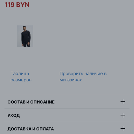
119 BYN
Таблица
Проверить наличие в
размеров
магазинах
СОСТАВ И ОПИСАНИЕ
Состав:
100% хлопок
УХОД
Цвет:
белый
Максимальная температура стирки 30 градусов, не
Страна:
Бангладеш
ДОСТАВКА И ОПЛАТА
отбеливать, не сушить в барабанной сушилке,
Пол:
мужчина