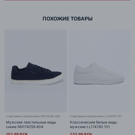
г. Минск, ул.Тимирязева 65Б,оф.1107Б
ПОХОЖИЕ ТОВАРЫ
Спортивные полуботинки NN174259 404
Спортивные полуботинки LL174193 101
Мужские текстильные кеды
Классические белые кеды
синие NN174259 404
мужские LL174193 101
153.99 BYN
233.99 BYN