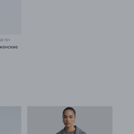
8 101
 женские