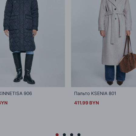
KINNETISA 906
Пальто KSENIA 801
BYN
411.99 BYN