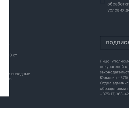
обработки
условия д
ПОДПИС
инск,
986593 от
Лицо, уполном
20.
покупателей о
законодательст
акже в выходные
Юрьевич
+375(
 день.
Отдел админис
обращениями г
+375(17)368-42