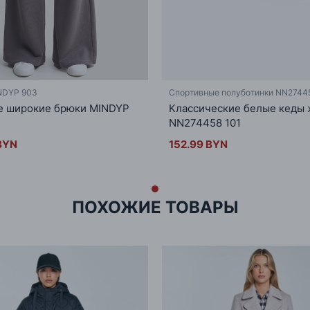
NDYP 903
Спортивные полуботинки NN27445
е широкие брюки MINDYP
Классические белые кеды
NN274458 101
BYN
152.99 BYN
ПОХОЖИЕ ТОВАРЫ