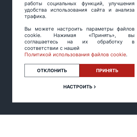
работы социальных функций, улучшения
Настройка политики
персональных
удобства использования сайта и анализа
cookie
данных
трафика.
Вы можете настроить параметры файлов
cookie. Нажимая «Принять», вы
ООО «БИГ СТАР», УНП 490986593
соглашаетесь на их обработку в
Юридический адрес: 220035, Республика Беларусь, г.М
соответствии с нашей
ул.Тимирязева 65Б, оф.1107Б
Политикой использования файлов cookie
.
Свидетельство о государственной регистрации: №490
14.03.2017.
ОТКЛОНИТЬ
ПРИНЯТЬ
Регистрация в Торговом реестре: №494648 от 22.10.20
Заказы, оформленные в рабочий день после 18:00, а т
или праздники, обрабатываются на следующий рабочий
НАСТРОИТЬ
Оценка 4,4
★★★★★
на основе
13 отзывов.