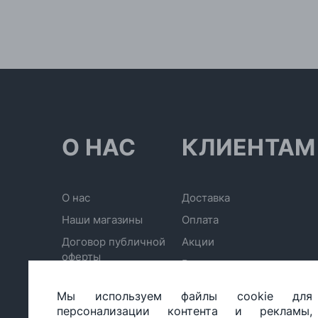
О НАС
КЛИЕНТАМ
О нас
Доставка
Наши магазины
Оплата
Договор публичной
Акции
оферты
Возврат
Политика
Электронный сертификат
конфиденциальности
Мы используем файлы cookie для
Отписаться от рассылки
персонализации контента и рекламы,
Обработка