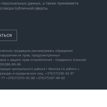
 персональных данных, а также принимаете
оговора публичной оферты.
АТЬСЯ
оченное продавцом рассматривать обращения
 нарушении их прав, предусмотренных
вом о защите прав потребителей - Назаренко Алексей
29)386-89-96
трации центрального района г Минска по работе с
раждан и юридических лиц: +375(17)338-42-97
-77 +375(17)370-42-86 +375(17)337-49-92