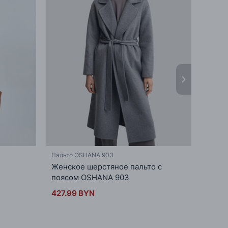
Пальто OSHANA 903
Плащ S
Женское шерстяное пальто с
Женс
поясом OSHANA 903
цвета
427.99 BYN
381.