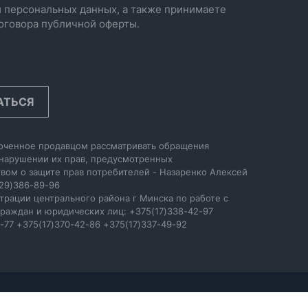
 персональных данных, а также принимаете
оговора публичной оферты.
АТЬСЯ
оченное продавцом рассматривать обращения
 нарушении их прав, предусмотренных
вом о защите прав потребителей - Назаренко Алексей
29)386-89-96
трации центрального района г Минска по работе с
раждан и юридических лиц: +375(17)338-42-97
-77 +375(17)370-42-86 +375(17)337-49-92