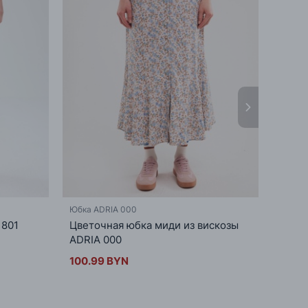
Юбка ADRIA 000
Юбка D
 801
Цветочная юбка миди из вискозы
Юбка 
ADRIA 000
DELU
100.99 BYN
67.9