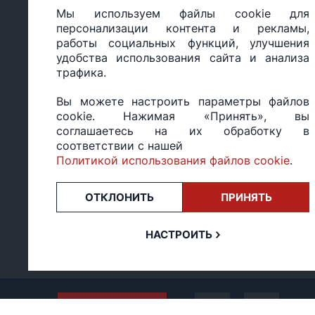
Настройка политики
персональных
Мы используем файлы cookie для
cookie
данных
персонализации контента и рекламы,
работы социальных функций, улучшения
удобства использования сайта и анализа
трафика.
ООО «БИГ СТАР», УНП 490986593
Вы можете настроить параметры файлов
Юридический адрес: 220035, Республика Беларусь, г.М
cookie. Нажимая «Принять», вы
ул.Тимирязева 65Б, оф.1107Б
соглашаетесь на их обработку в
Свидетельство о государственной регистрации: №490
соответствии с нашей
14.03.2017.
Политикой использования файлов cookie
.
Регистрация в Торговом реестре: №494648 от 22.10.20
Заказы, оформленные в рабочий день после 18:00, а т
или праздники, обрабатываются на следующий рабочий
ОТКЛОНИТЬ
ПРИНЯТЬ
Оценка 4,4
★★★★★
на основе
13 отзывов.
НАСТРОИТЬ