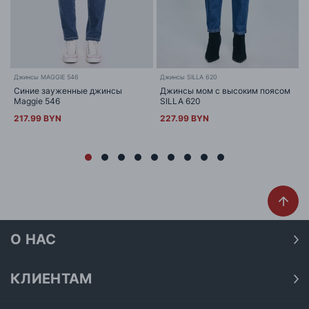
Джинсы MAGGIE 546
Джинсы SILLA 620
Синие зауженные джинсы
Джинсы мом с высоким поясом
Maggie 546
SILLA 620
217.99 BYN
227.99 BYN
О НАС
О нас
Наши магазины
КЛИЕНТАМ
Доставка
Договор публичной оферты