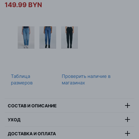
149.99 BYN
Таблица
Проверить наличие в
размеров
магазинах
СОСТАВ И ОПИСАНИЕ
Состав:
100% хлопок
УХОД
Цвет:
синий
Максимальная температура стирки 30 градусов,
Страна:
Пакистан
ДОСТАВКА И ОПЛАТА
деликатная стирка, не отбеливать, не сушить в
Пол:
женщина