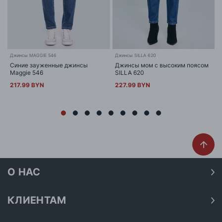
Джинсы MAGGIE 546
Джинсы SILLA 620
Синие зауженные джинсы
Джинсы мом с высоким поясом
Maggie 546
SILLA 620
217.99 BYN
227.99 BYN
О НАС
О нас
Наши магазины
КЛИЕНТАМ
Доставка
Договор публичной оферты