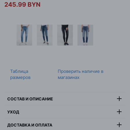
245.99 BYN
Таблица
Проверить наличие в
размеров
магазинах
СОСТАВ И ОПИСАНИЕ
93% хлопок, 5%
УХОД
Состав:
эластомультиэстер, 2% эластан
Максимальная температура стирки 30 градусов,
Цвет:
черный
ДОСТАВКА И ОПЛАТА
деликатная стирка, не отбеливать, не сушить в
Страна:
Тунис