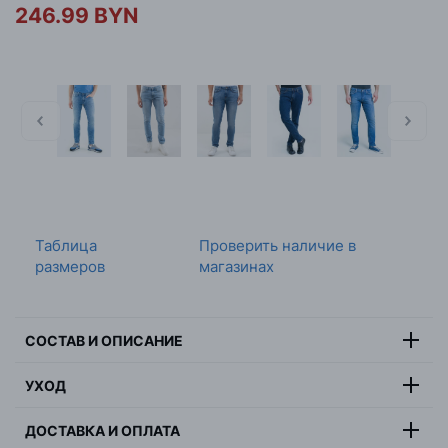
246.99 BYN
Таблица
Проверить наличие в
размеров
магазинах
СОСТАВ И ОПИСАНИЕ
Состав:
99% хлопок, 1% эластан
УХОД
Цвет:
черный
Максимальная температура стирки 30 градусов,
Страна:
Индия
ДОСТАВКА И ОПЛАТА
деликатная стирка, не отбеливать, не сушить в
Пол:
мужчина