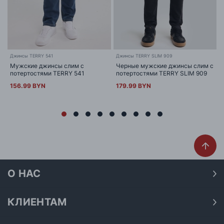
Джинсы TERRY 541
Джинсы TERRY SLIM 909
Мужские джинсы слим с
Черные мужские джинсы слим с
потертостями TERRY 541
потертостями TERRY SLIM 909
156.99 BYN
179.99 BYN
О НАС
О нас
Наши магазины
КЛИЕНТАМ
Доставка
Договор публичной оферты