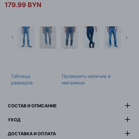
179.99 BYN
Таблица
Проверить наличие в
размеров
магазинах
СОСТАВ И ОПИСАНИЕ
87% хлопок, 12% полиэстер, 1%
УХОД
Состав:
эластан
Максимальная температура стирки 30°C. Гладить при
Цвет:
черный
ДОСТАВКА И ОПЛАТА
максимальной температуре 110°C. Не сушить в
Страна:
Пакистан