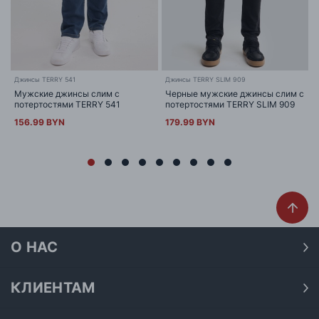
Джинсы TERRY 541
Джинсы TERRY SLIM 909
Мужские джинсы слим с
Черные мужские джинсы слим с
потертостями TERRY 541
потертостями TERRY SLIM 909
156.99 BYN
179.99 BYN
О НАС
О нас
Наши магазины
КЛИЕНТАМ
Доставка
Договор публичной оферты