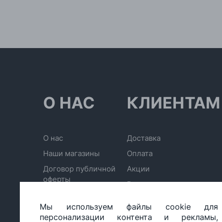
О НАС
КЛИЕНТАМ
О нас
Доставка
Наши магазины
Оплата
Договор публичной
Акции
оферты
Возврат
Политика
Электронный сертификат
конфиденциальности
Мы используем файлы cookie для
Отписаться от рассылки
персонализации контента и рекламы,
Обработка