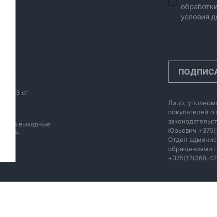
обработки
условия д
ПОДПИС
инск,
986593 от
Лицо, уполном
20.
покупателей о
законодательст
акже в выходные
Юрьевич
+375(
 день.
Отдел админис
обращениями г
+375(17)368-42