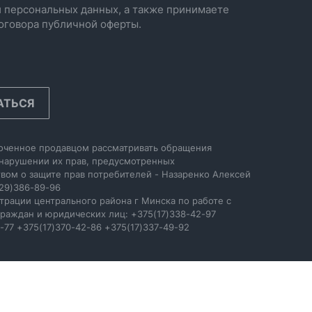
 персональных данных, а также принимаете
оговора публичной оферты.
АТЬСЯ
оченное продавцом рассматривать обращения
 нарушении их прав, предусмотренных
вом о защите прав потребителей - Назаренко Алексей
29)386-89-96
трации центрального района г Минска по работе с
раждан и юридических лиц: +375(17)338-42-97
-77 +375(17)370-42-86 +375(17)337-49-92