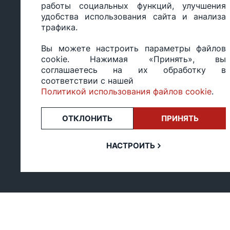
работы социальных функций, улучшения
Настройка политики
персональных
удобства использования сайта и анализа
cookie
данных
трафика.
Вы можете настроить параметры файлов
cookie. Нажимая «Принять», вы
ООО «БИГ СТАР», УНП 490986593
соглашаетесь на их обработку в
Юридический адрес: 220035, Республика Беларусь, г.М
соответствии с нашей
ул.Тимирязева 65Б, оф.1107Б
Политикой использования файлов cookie
.
Свидетельство о государственной регистрации: №490
14.03.2017.
ОТКЛОНИТЬ
ПРИНЯТЬ
Регистрация в Торговом реестре: №494648 от 22.10.20
Заказы, оформленные в рабочий день после 18:00, а т
или праздники, обрабатываются на следующий рабочий
НАСТРОИТЬ
Оценка 4,4
★★★★★
на основе
13 отзывов.