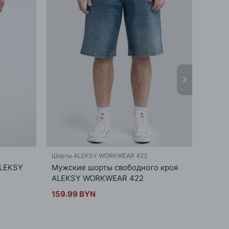
Шорты ALEKSY WORKWEAR 422
Шорты
ALEKSY
Мужские шорты свободного кроя
Повс
ALEKSY WORKWEAR 422
ROSS
159.99 BYN
157.9