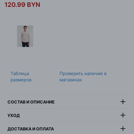
120.99 BYN
Таблица
Проверить наличие в
размеров
магазинах
СОСТАВ И ОПИСАНИЕ
Состав:
55% лен, 45% хлопок
УХОД
Цвет:
белый
Максимальная температура стирки 30°C. Гладить при
Страна:
Бангладеш
ДОСТАВКА И ОПЛАТА
максимальной температуре 110°C. Не сушить в
Пол:
мужчина