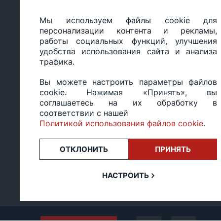
Отписаться от рассылки
Обработка
Настройка политики
персональных
Мы используем файлы cookie для
cookie
данных
персонализации контента и рекламы,
работы социальных функций, улучшения
удобства использования сайта и анализа
трафика.
ООО «БИГ СТАР», УНП 490986593
Вы можете настроить параметры файлов
Юридический адрес: 220035, Республика Беларусь, г.М
cookie. Нажимая «Принять», вы
ул.Тимирязева 65Б, оф.1107Б
соглашаетесь на их обработку в
Свидетельство о государственной регистрации: №490
соответствии с нашей
14.03.2017.
Политикой использования файлов cookie
.
Регистрация в Торговом реестре: №494648 от 22.10.20
Заказы, оформленные в рабочий день после 18:00, а т
или праздники, обрабатываются на следующий рабочий
ОТКЛОНИТЬ
ПРИНЯТЬ
Оценка 4,4
★★★★★
на основе
13 отзывов.
НАСТРОИТЬ