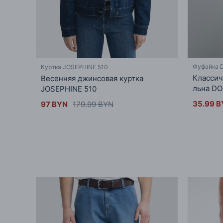
Фуфайка D
Куртка JOSEPHINE 510
Классич
Весенняя джинсовая куртка
льна DOR
JOSEPHINE 510
35.99 
97 BYN
179.99 BYN