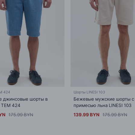
M 424
Шорты LINESI 103
е джинсовые шорты в
Бежевые мужские шорты с
 TEM 424
примесью льна LINESI 103
BYN
175.99 BYN
139.99 BYN
175.99 BYN