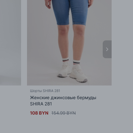
Шорты SHIRA 281
Шорты 
Женские джинсовые бермуды
Мужс
SHIRA 281
LINES
108 BYN
154.99 BYN
139.