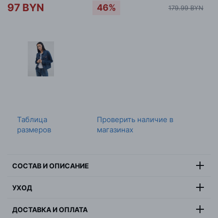
97 BYN
46%
179.99 BYN
Таблица
Проверить наличие в
размеров
магазинах
СОСТАВ И ОПИСАНИЕ
Состав:
100% хлопок
УХОД
Цвет:
синий
Ручная стирка в 30 градусах, не отбеливать, не сушить в
Страна:
Египет
ДОСТАВКА И ОПЛАТА
барабанной сушилке, максимальная температура
Пол:
женщина