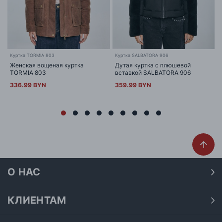
Куртка TORMIA 803
Куртка SALBATORA 906
Женская вощеная куртка
Дутая куртка с плюшевой
TORMIA 803
вставкой SALBATORA 906
336.99 BYN
359.99 BYN
О НАС
О нас
Наши магазины
КЛИЕНТАМ
Доставка
Договор публичной оферты