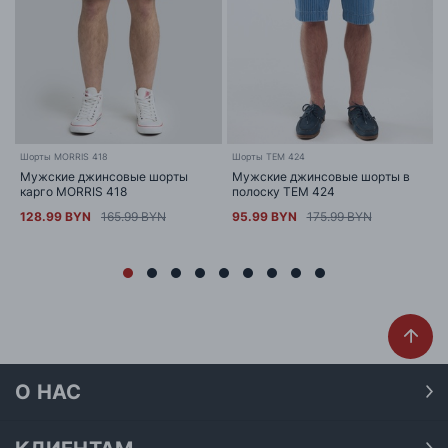
Шорты MORRIS 418
Шорты TEM 424
Мужские джинсовые шорты
Мужские джинсовые шорты в
карго MORRIS 418
полоску TEM 424
128.99 BYN
165.99 BYN
95.99 BYN
175.99 BYN
О НАС
О нас
Наши магазины