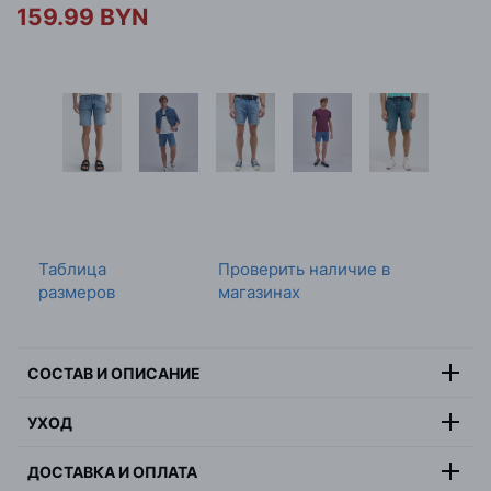
159.99 BYN
Таблица
Проверить наличие в
размеров
магазинах
СОСТАВ И ОПИСАНИЕ
Состав:
99% хлопок, 1% эластан
УХОД
Цвет:
темно-синий
Максимальная температура стирки 30 градусов,
Страна:
Бангладеш
ДОСТАВКА И ОПЛАТА
деликатная стирка, не отбеливать, не сушить в
Пол:
мужчина