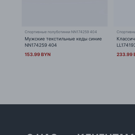
Спортивные полуботинки NN174259 404
Спортивны
Мужские текстильные кеды синие
Классич
NN174259 404
LL17419
153.99 BYN
233.99