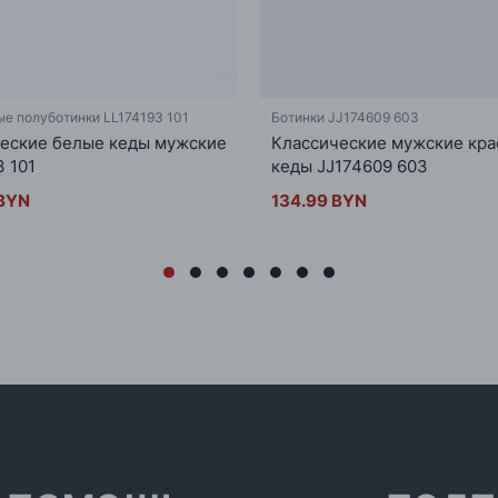
е полуботинки LL174193 101
Ботинки JJ174609 603
еские белые кеды мужские
Классические мужские кр
3 101
кеды JJ174609 603
 BYN
134.99 BYN