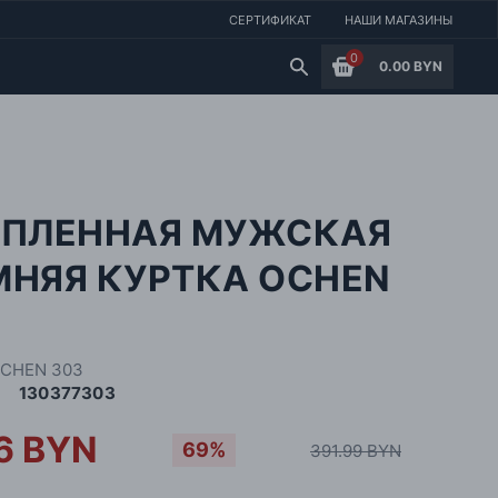
СЕРТИФИКАТ
НАШИ МАГАЗИНЫ
0
0.00 BYN
ЕПЛЕННАЯ МУЖСКАЯ
МНЯЯ КУРТКА OCHEN
3
OCHEN 303
130377303
.6 BYN
69%
391.99 BYN