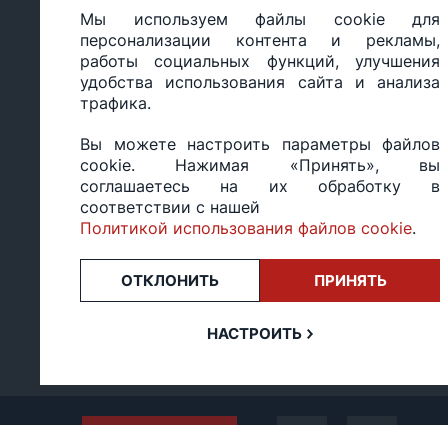
Настройка политики
персональных
Мы используем файлы cookie для
cookie
данных
персонализации контента и рекламы,
работы социальных функций, улучшения
удобства использования сайта и анализа
трафика.
ООО «БИГ СТАР», УНП 490986593
Вы можете настроить параметры файлов
Юридический адрес: 220035, Республика Беларусь, г.М
cookie. Нажимая «Принять», вы
ул.Тимирязева 65Б, оф.1107Б
соглашаетесь на их обработку в
Свидетельство о государственной регистрации: №490
соответствии с нашей
14.03.2017.
Политикой использования файлов cookie
.
Регистрация в Торговом реестре: №494648 от 22.10.20
Заказы, оформленные в рабочий день после 18:00, а т
или праздники, обрабатываются на следующий рабочий
ОТКЛОНИТЬ
ПРИНЯТЬ
Оценка 4,4
★★★★★
на основе
13 отзывов.
НАСТРОИТЬ