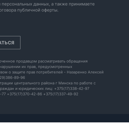
 персональных данных, а также принимаете
оговора публичной оферты.
АТЬСЯ
оченное продавцом рассматривать обращения
 нарушении их прав, предусмотренных
вом о защите прав потребителей - Назаренко Алексей
29)386-89-96
трации центрального района г Минска по работе с
раждан и юридических лиц: +375(17)338-42-97
-77 +375(17)370-42-86 +375(17)337-49-92