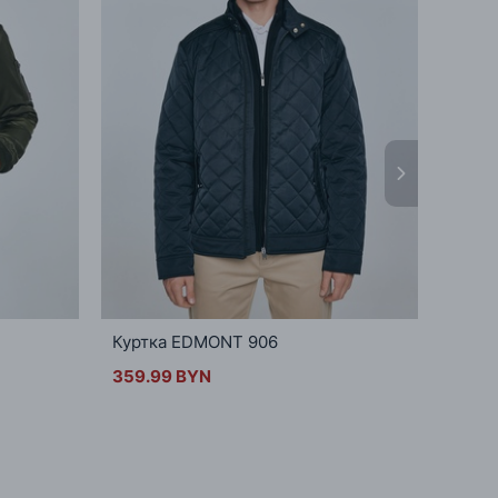
Куртка EDMONT 906
Паль
359.99 BYN
327.