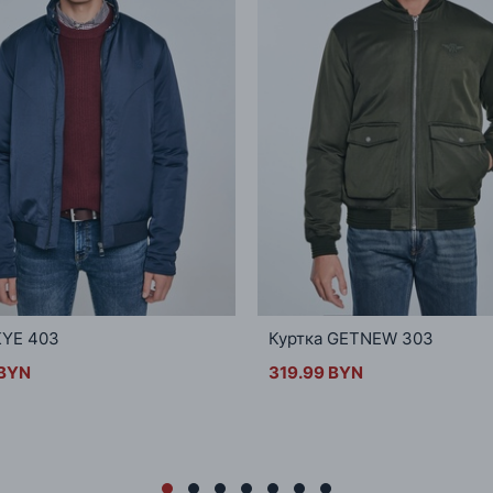
KYE 403
Куртка GETNEW 303
 BYN
319.99 BYN