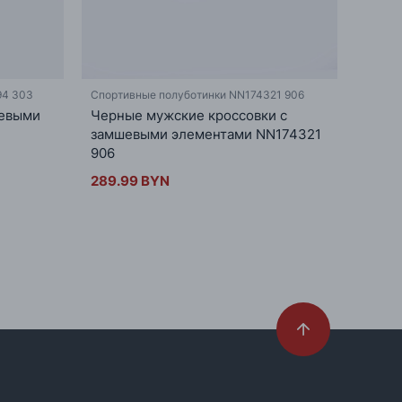
94 303
Спортивные полуботинки NN174321 906
Спорти
шевыми
Черные мужские кроссовки с
Летн
замшевыми элементами NN174321
вста
906
289.
289.99 BYN