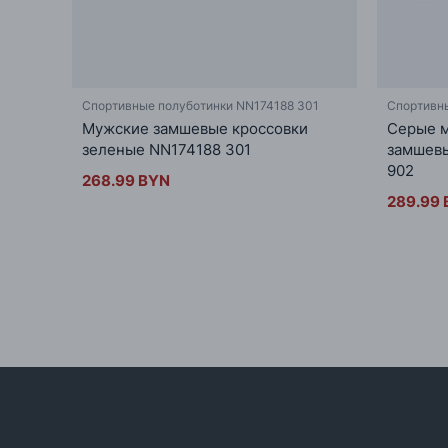
Спортивные полуботинки NN174188 301
Спортивн
Мужские замшевые кроссовки
Серые м
зеленые NN174188 301
замшев
902
268.99 BYN
289.99