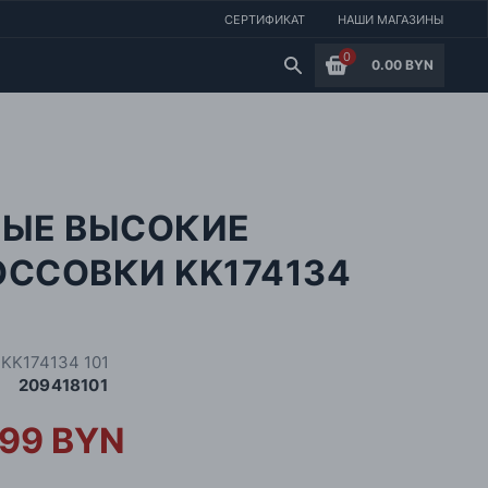
СЕРТИФИКАТ
НАШИ МАГАЗИНЫ
0
0.00 BYN
ЛЫЕ ВЫСОКИЕ
ОССОВКИ KK174134
 KK174134 101
209418101
.99 BYN