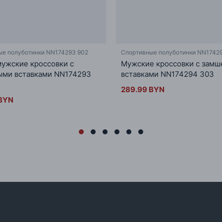
ые полуботинки NN174293 902
Спортивные полуботинки NN1742
ужские кроссовки с
Мужские кроссовки с зам
ыми вставками NN174293
вставками NN174294 303
289.99 BYN
 BYN