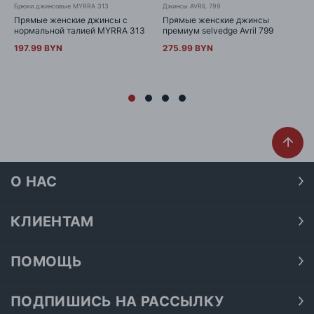
Брюки джинсовые MYRRA 313
Джинсы AVRIL 799
Прямые женские джинсы с
Прямые женские джинсы
нормальной талией MYRRA 313
премиум selvedge Avril 799
197.99 BYN
275.99 BYN
О НАС
О нас
Наши магазины
КЛИЕНТАМ
Доставка
Договор публичной оферты
Оплата
ПОМОЩЬ
Политика конфиденциальности
Как подобрать размер
Акции
Обработка персональных данных
Как получить скидку на покупку
ПОДПИШИСЬ НА РАССЫЛКУ
Возврат